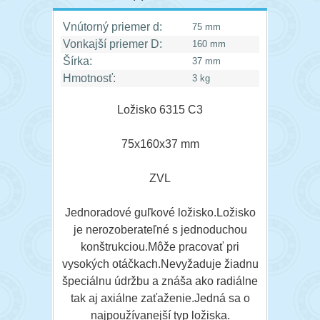
Vnútorný priemer d:
75 mm
Vonkajší priemer D:
160 mm
Šírka:
37 mm
Hmotnosť:
3 kg
Ložisko 6315 C3
75x160x37 mm
ZVL
Jednoradové guľkové ložisko.Ložisko
je nerozoberateľné s jednoduchou
konštrukciou.Môže pracovať pri
vysokých otáčkach.Nevyžaduje žiadnu
špeciálnu údržbu a znáša ako radiálne
tak aj axiálne zaťaženie.Jedná sa o
najpoužívanejší typ ložiska.