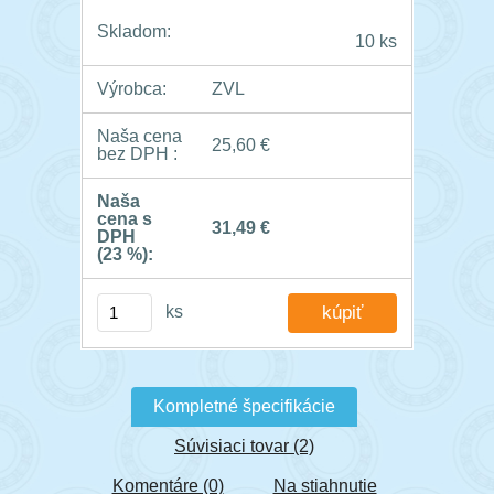
Skladom:
10 ks
Výrobca:
ZVL
Naša cena
25,60 €
bez DPH :
Naša
cena s
31,49 €
DPH
(23 %):
ks
Kompletné špecifikácie
Súvisiaci tovar (2)
Komentáre (0)
Na stiahnutie