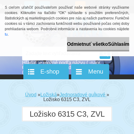
0 ks / 0,00 €
S cieľom uľahčiť používateľom používať naše webové stránky využívame
cookies. Kliknutím na tlačidlo "OK" súhlasíte s použitím preferenčných,
štatistických aj marketingových cookies pre nás aj našich partnerov. Funkčné
cookies sú v rámci zachovania funkčnosti webu používané počas celej doby
prehliadania webom. Podrobné informácie a nastavenia ku cookies nájdete
tu
.
Odmietnuť všetko
Súhlasím
E-shop
Menu
Úvod
»
Ložiská
»
Jednoradové guĺkové
»
Ložisko 6315 C3, ZVL
Ložisko 6315 C3, ZVL